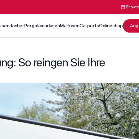
Showro
ssendächer
Pergolamarkisen
Markisen
Carports
Onlineshop
Ang
ng: So reingen Sie Ihre