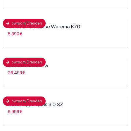
Showroom Dresden
Gelenkarmmarkise Warema K70
5.890€
Showroom Dresden
Warema L50 View
26.499€
Showroom Dresden
NovaHüppe Qbus 3.0 SZ
9.999€