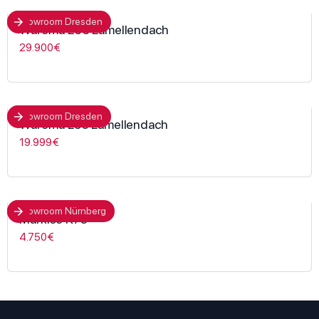
Showroom Dresden
Warema L60 Lamellendach
29.900€
Showroom Dresden
Warema L50 Lamellendach
19.999€
Showroom Nürnberg
Markise K70
4.750€