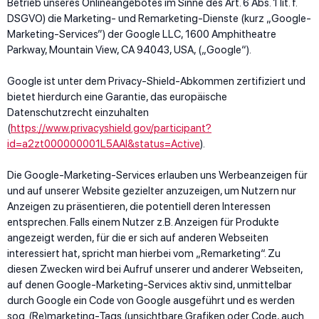
Betrieb unseres Onlineangebotes im Sinne des Art. 6 Abs. 1 lit. f.
DSGVO) die Marketing- und Remarketing-Dienste (kurz „Google-
Marketing-Services”) der Google LLC, 1600 Amphitheatre
Parkway, Mountain View, CA 94043, USA, („Google“).
Google ist unter dem Privacy-Shield-Abkommen zertifiziert und
bietet hierdurch eine Garantie, das europäische
Datenschutzrecht einzuhalten
(
https://www.privacyshield.gov/participant?
id=a2zt000000001L5AAI&status=Active
).
Die Google-Marketing-Services erlauben uns Werbeanzeigen für
und auf unserer Website gezielter anzuzeigen, um Nutzern nur
Anzeigen zu präsentieren, die potentiell deren Interessen
entsprechen. Falls einem Nutzer z.B. Anzeigen für Produkte
angezeigt werden, für die er sich auf anderen Webseiten
interessiert hat, spricht man hierbei vom „Remarketing“. Zu
diesen Zwecken wird bei Aufruf unserer und anderer Webseiten,
auf denen Google-Marketing-Services aktiv sind, unmittelbar
durch Google ein Code von Google ausgeführt und es werden
sog. (Re)marketing-Tags (unsichtbare Grafiken oder Code, auch