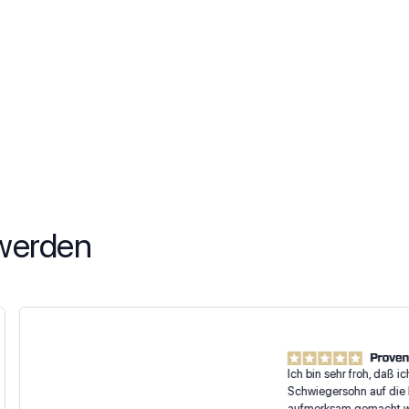
 werden
Ich bin sehr froh, daß ich du
Schwiegersohn auf die Firma
aufmerksam gemacht worden