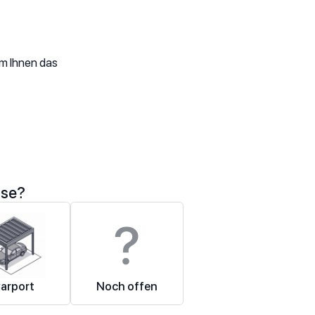
um Ihnen das
sse?
arport
Noch offen