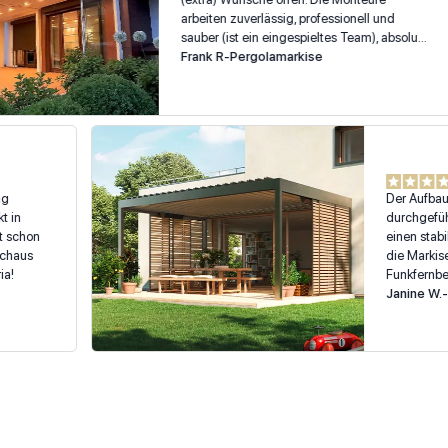
arbeiten zuverlässig, professionell und
sauber (ist ein eingespieltes Team), absolute
Termintreue
Frank R
-
Pergolamarkise
setzung
Der A
Produkt in
durch
eis ist schon
einen
ukt durchaus
die M
hatteria!
Funkf
h
sind 
Janin
diese
behan
Gerä
Einfa
verri