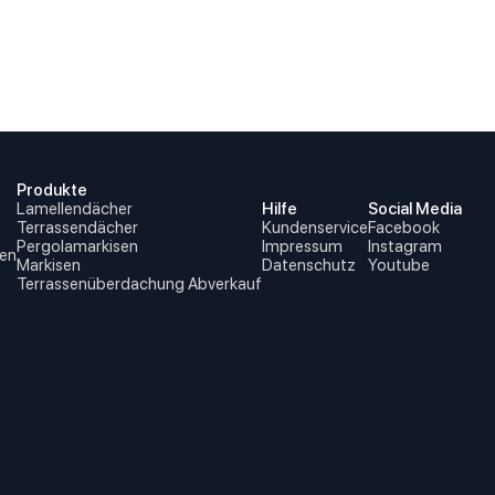
Produkte
Lamellendächer
Hilfe
Social Media
Terrassendächer
Kundenservice
Facebook
Pergolamarkisen
Impressum
Instagram
en
Markisen
Datenschutz
Youtube
Terrassenüberdachung Abverkauf