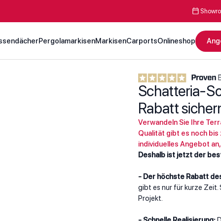
Showro
ssendächer
Pergolamarkisen
Markisen
Carports
Onlineshop
Ang
Schatteria-So
Rabatt sicher
Verwandeln Sie Ihre Ter
Qualität gibt es noch bi
individuelles Angebot an,
Deshalb ist jetzt der be
- Der höchste Rabatt de
gibt es nur für kurze Zeit.
Projekt.
- Schnelle Realisierung:
D