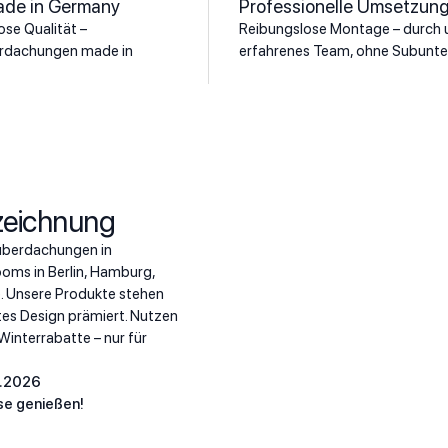
ade in Germany
Professionelle Umsetzun
se Qualität –
Reibungslose Montage – durch 
rdachungen made in
erfahrenes Team, ohne Subunte
zeichnung
überdachungen in
ms in Berlin, Hamburg,
. Unsere Produkte stehen
tes Design prämiert. Nutzen
 Winterrabatte – nur für
6.2026
se genießen!