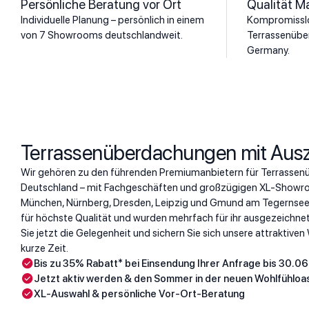
Persönliche Beratung vor Ort
Qualität M
Individuelle Planung – persönlich in einem
Kompromisslo
von 7 Showrooms deutschlandweit.
Terrassenübe
Germany.
Terrassenüberdachungen mit Aus
Wir gehören zu den führenden Premiumanbietern für Terrassen
Deutschland – mit Fachgeschäften und großzügigen XL-Showroo
München, Nürnberg, Dresden, Leipzig und Gmund am Tegernsee
für höchste Qualität und wurden mehrfach für ihr ausgezeichne
Sie jetzt die Gelegenheit und sichern Sie sich unsere attraktiven
kurze Zeit.
Bis zu 35% Rabatt* bei Einsendung Ihrer Anfrage bis 30.0
Jetzt aktiv werden & den Sommer in der neuen Wohlfühloa
XL-Auswahl & persönliche Vor-Ort-Beratung