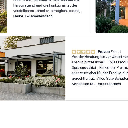
hervorragend und die Funktionalität der
verstellbaren Lamellen ermöglicht es uns,
die Sonneneinstrahlung perfekt zu
Heike J.
-
Lamellendach
regulieren. Wir genießen es, bei jedem
Wetter draußen zu sitzen und die Terrasse
optimal zu nutzen. Der Aufbau war
professionell und das Team war sehr
freundlich und kompetent. Wir können die
Schatteria Dresden uneingeschränkt
weiterempfehlen!
Von der Beratung bis zur Um
absolut professionell… Tolles 
Spitzenqualität… Einzig der Pr
eher teuer, aber für das Prod
gerechtfertigt… Alles Gute Sc
Sebastian M.
-
Terrassendac