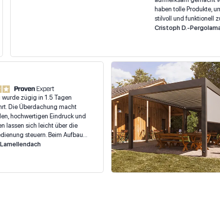
haben tolle Produkte, um sic
stilvoll und funktionell zu üb
Beratung vor Ort in Dresden 
Cristoph D.
-
Pergolamarkis
die Monteure bei der Montag
freundlich und kompetent. Ic
heute nicht bereut, mich für 
vom Typ „QBus“ entschieden
ufbau wurde zügig in 1.5 Tagen
geführt. Die Überdachung macht
 stabilen, hochwertigen Eindruck und
arkisen lassen sich leicht über die
ernbedienung steuern. Beim Aufbau
ein paar kleinere Kratzer entstanden,
e W.
-
Lamellendach
 wurden jedoch nachträglich so
delt, dass sie nicht mehr auffallen. Die
uschentwicklung beim Aus- und
hren der Markisen könnte noch etwas
ngert werden.