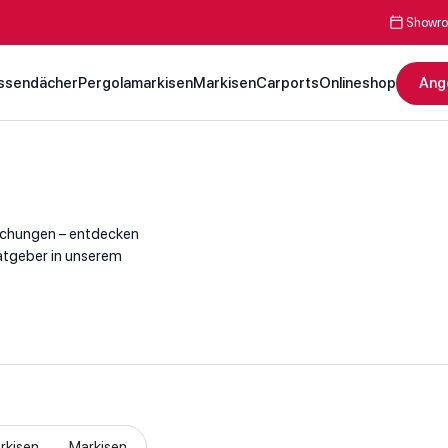
Showro
ssendächer
Pergolamarkisen
Markisen
Carports
Onlineshop
Ang
achungen – entdecken
Ratgeber in unserem
rkisen
Markisen