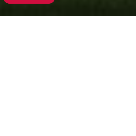
SSV endet in
04
T
20
H
29
M
34
S
Angebot sichern
Die Terrassendachmarkise Panorama Vario Maxi ist ein
außenliegender Sonnenschutz für vorhandene Wintergärten oder
Glasdächer und verhindert so übermäßigen Sonneneinfall und
besonders bei Wintergärten das Aufheizen des Raumes.