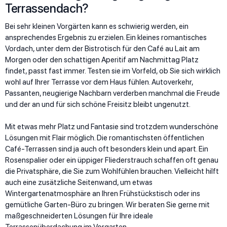
Terrassendach?
Bei sehr kleinen Vorgärten kann es schwierig werden, ein
ansprechendes Ergebnis zu erzielen. Ein kleines romantisches
Vordach, unter dem der Bistrotisch für den Café au Lait am
Morgen oder den schattigen Aperitif am Nachmittag Platz
findet, passt fast immer. Testen sie im Vorfeld, ob Sie sich wirklich
wohl auf Ihrer Terrasse vor dem Haus fühlen. Autoverkehr,
Passanten, neugierige Nachbarn verderben manchmal die Freude
und der an und für sich schöne Freisitz bleibt ungenutzt.
Mit etwas mehr Platz und Fantasie sind trotzdem wunderschöne
Lösungen mit Flair möglich. Die romantischsten öffentlichen
Café-Terrassen sind ja auch oft besonders klein und apart. Ein
Rosenspalier oder ein üppiger Fliederstrauch schaffen oft genau
die Privatsphäre, die Sie zum Wohlfühlen brauchen. Vielleicht hilft
auch eine zusätzliche Seitenwand, um etwas
Wintergartenatmosphäre an Ihren Frühstückstisch oder ins
gemütliche Garten-Büro zu bringen. Wir beraten Sie gerne mit
maßgeschneiderten Lösungen für Ihre ideale
Terrassenüberdachung im Vorgarten.