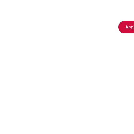
ssendächer
Pergolamarkisen
Markisen
Carports
Onlineshop
Ang