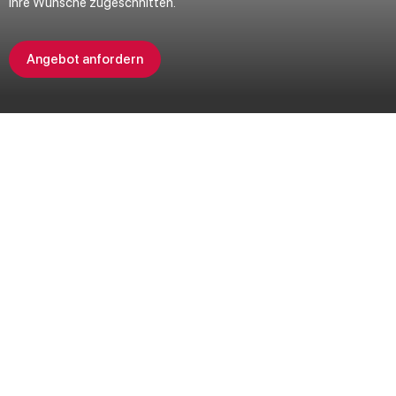
Ihre Wünsche zugeschnitten.
Angebot anfordern
SSV endet in
06
T
12
H
01
M
16
S
Angebot sichern
Breite Auswahl für Ihre Markise in
Leipzig
Premium Markisen mit bestem Preis-Leistungsverhältnis. Jetzt in
Leipzig bei Schatteria entdecken!