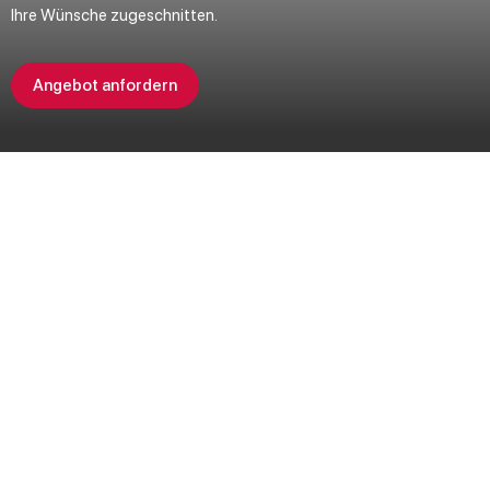
Ihre Wünsche zugeschnitten.
Angebot anfordern
SSV endet in
07
T
11
H
09
M
23
S
Angebot sichern
Breite Auswahl für Ihre Markise in
Leipzig
Premium Markisen mit bestem Preis-Leistungsverhältnis. Jetzt in
Leipzig bei Schatteria entdecken!