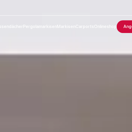
ssendächer
Pergolamarkisen
Markisen
Carports
Onlineshop
Ang