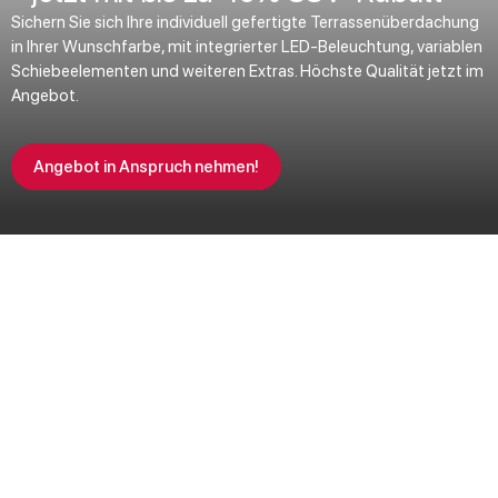
Sichern Sie sich Ihre individuell gefertigte Terrassenüberdachung
in Ihrer Wunschfarbe, mit integrierter LED-Beleuchtung, variablen
Schiebeelementen und weiteren Extras. Höchste Qualität jetzt im
Angebot.
Angebot in Anspruch nehmen!
SSV endet in
07
T
13
H
23
M
28
S
Angebot sichern
Traumhafte
Terrassenüberdachungen